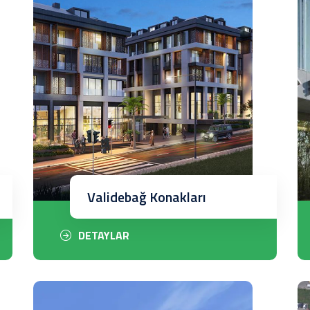
Validebağ Konakları
DETAYLAR