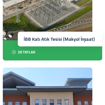
İBB Katı Atık Tesisi (Makyol İnşaat)
DETAYLAR